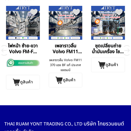
ไฟหน้า ซ้าย-ขวา
เพลาราวลิ้น
ชุดเปลี่ยนถ่าย
Volvo FM-FH
Volvo FM11
น้ำมันเครื่อง โซล่า
V.4
370 แรง
Volvo FH440
เพลาราวลิ้น Volvo FM11
V.4
ดูสินค้า
370 แรง BF แท้ ประเทศ
เยอรมนี
ดูสินค้า
ดูสินค้า
บริษัท ไทยรวมยนต์
THAI RUAM YONT TRADING CO., LTD