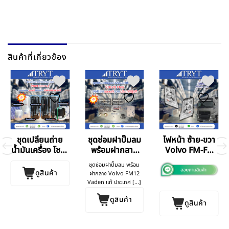
สินค้าที่เกี่ยวข้อง
ชุดเปลี่ยนถ่าย
ชุดซ่อมฝาปั๊มลม
ไฟหน้า ซ้าย-ขวา
น้ำมันเครื่อง โซล่า
พร้อมฝากลาง
Volvo FM-FH
Volvo FH440
Volvo FM12
V.4
ชุดซ่อมฝาปั๊มลม พร้อม
V.4
ดูสินค้า
ฝากลาง Volvo FM12
Vaden แท้ ประเทศ [...]
ดูสินค้า
ดูสินค้า