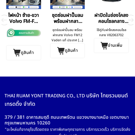
ไฟหน้า ซ้าย-ขวา
ชุดซ่อมฝาปั๊มลม
ฝาปิดในช่องโคลง
Volvo FM-FH
พร้อมฝากลาง
คอนโซลกลาง
V.3
Volvo FM12
Volvo
ชุดซ่อมฝาปั๊มลม พร้อม
ใช้คู่กับฝาโคลงคอนโซล
ฝากลาง Volvo FM12
กลาง V82063702
Vaden แท้ ประเทศ [...]
อ่านเพิ่ม
ดูสินค้า
ดูสินค้า
บริษัท ไทยรวมยนต์
THAI RUAM YONT TRADING CO., LTD
เทรดดิ้ง จำกัด
379 / 381 อาคารสมฤดี ถนนเทพรัตน แขวงบางนาเหนือ เขตบางนา
กรุงเทพมหานคร 10260
"อะไหล่แท้จากยุโรปโดยตรง ราคาพิเศษทุกรายการ บริการรวดเร็ว บริการจัดส่ง