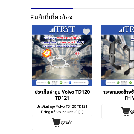
สินค้าที่เกี่ยวข้อง
นิ้ว Benz
ประเก็นฝาสูบ Volvo TD120
กระจกมองข้างซ้
lvo
TD121
FH V
z Scania Volvo
ประเก็นฝาสูบ Volvo TD120 TD121
ดู
ฝร [...]
Elring แท้ ประเทศเยอรมนี [...]
ค้า
ดูสินค้า