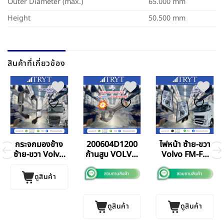
Outer Diameter (max.)
65.000 mm
Height
50.500 mm
สินค้าที่เกี่ยวข้อง
กระจกมองข้าง
200604D1200
ไฟหน้า ซ้าย-ขวา
ซ้าย-ขวา Volvo
ก้านสูบ VOLVO
Volvo FM-FH
FH V.4
FM12 (380 แรง)
V.3
BF GERMANY
ดูสินค้า
แท้
ดูสินค้า
ดูสินค้า