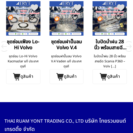
ชุดซ่อมเฟือง Lo-
ชุดซ่อมฝาปั๊มลม
ใบปัดน้ำฝน 28
Hi Volvo
Volvo V.4
นิ้ว พร้อมสายฉีด
Scania Volvo
ชุดซ่อม Lo-Hi Volvo
ชุดซ่อมฝาปั๊มลม Volvo
ใบปัดน้ำฝน 28 นิ้ว พร้อม
Kacmazlar แท้ ประเทศ
V.4 Vaden แท้ ประเทศ
สายฉีด Scania P360 –
ตุรกี
ตุรกี
Volv [...]
ดูสินค้า
ดูสินค้า
ดูสินค้า
บริษัท ไทยรวมยนต์
THAI RUAM YONT TRADING CO., LTD
เทรดดิ้ง จำกัด