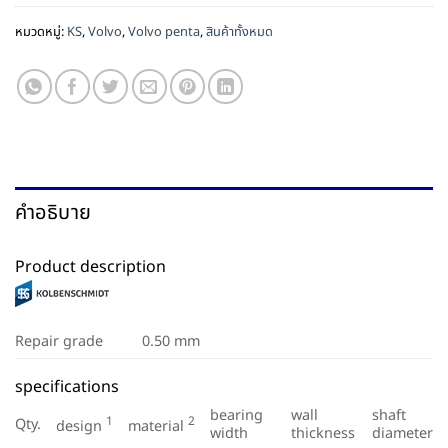
หมวดหมู่:
KS
,
Volvo
,
Volvo penta
,
สินค้าทั้งหมด
คำอธิบาย
Product description
Repair grade
0.50 mm
specifications
bearing
wall
shaft
1
2
Qty.
design
material
width
thickness
diameter