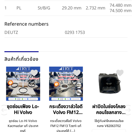
74.480 mm
1
PL
St/B/G
29.20 mm
2.732 mm
74.500 mm
Reference numbers
DEUTZ
0293 1753
สินค้าที่เกี่ยวข้อง
ชุดซ่อมเฟือง Lo-
กระเดื่องวาล์วไอดี
ฝาปิดในช่องโคลง
Hi Volvo
Volvo FM12
คอนโซลกลาง
FM13
Volvo
ชุดซ่อม Lo-Hi Volvo
กระเดื่องวาวล์ไอดี Volvo
ใช้คู่กับฝาโคลงคอนโซล
Kacmazlar แท้ ประเทศ
FM12 FM13 Tzerli แท้
กลาง V82063702
ตุรกี
ประเทศไต้ [...]