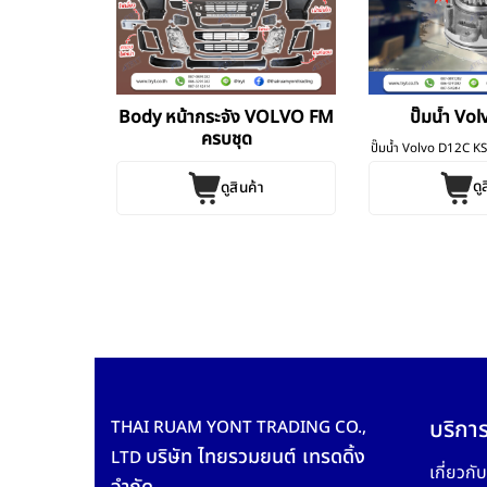
 Volvo FM9
Body หน้ากระจัง VOLVO FM
ปั๊มน้ำ Vo
 FM13
ครบชุด
ปั๊มน้ำ Volvo D12C KS
 FM9 FM11 FM12
ดู
ดูสินค้า
ระ [...]
ค้า
บริการ
THAI RUAM YONT TRADING CO.,
บริษัท ไทยรวมยนต์ เทรดดิ้ง
LTD
เกี่ยวกั