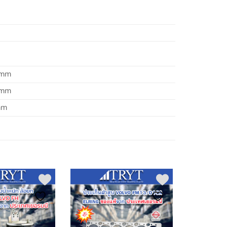
 mm
 mm
mm