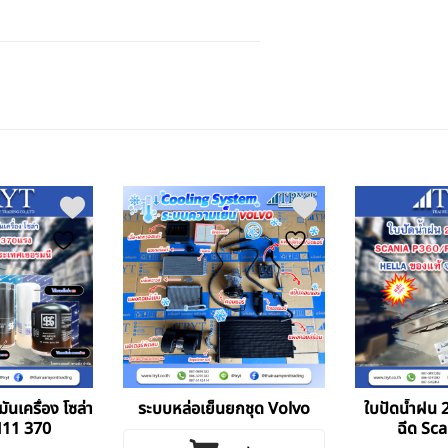
มันเครื่อง โซล่า
ระบบหล่อเย็นยกชุด Volvo
ใบปัดน้ำฝน 2
M11 370
ฉีด Sc