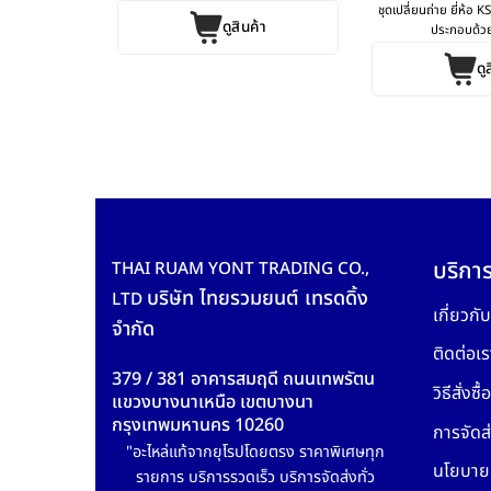
31 m/m Volvo
ชุดเปลี่ยนถ่าย ยี่ห้อ 
ดูสินค้า
เทศเ [...]
ประกอบด้วย 
ค้า
ดู
บริการ
THAI RUAM YONT TRADING CO.,
บริษัท ไทยรวมยนต์ เทรดดิ้ง
LTD
เกี่ยวกั
จำกัด
ติดต่อเร
379 / 381 อาคารสมฤดี ถนนเทพรัตน
วิธีสั่งซื้อ
แขวงบางนาเหนือ เขตบางนา
กรุงเทพมหานคร 10260
การจัดส่
"อะไหล่แท้จากยุโรปโดยตรง ราคาพิเศษทุก
นโยบายค
รายการ บริการรวดเร็ว บริการจัดส่งทั่ว