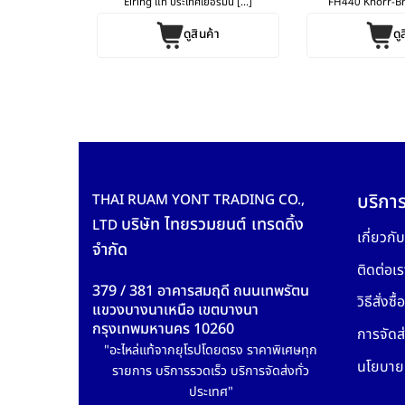
[...]
Elring แท้ ประเทศเยอรมนี [...]
FH440 Knorr-Br
ค้า
ดูสินค้า
ดู
บริการ
THAI RUAM YONT TRADING CO.,
บริษัท ไทยรวมยนต์ เทรดดิ้ง
LTD
เกี่ยวกั
จำกัด
ติดต่อเร
379 / 381 อาคารสมฤดี ถนนเทพรัตน
วิธีสั่งซื้อ
แขวงบางนาเหนือ เขตบางนา
กรุงเทพมหานคร 10260
การจัดส่
"อะไหล่แท้จากยุโรปโดยตรง ราคาพิเศษทุก
นโยบายค
รายการ บริการรวดเร็ว บริการจัดส่งทั่ว
ประเทศ"