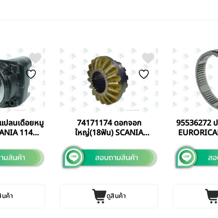
แปลนเดือยหมู
74171174 ดอกจอก
95536272 ป
CANIA 114
ใหญ่(18ฟัน) SCANIA
EURORICAM
 ITALY แท้
P410/RB660
EURORICAMBI ITALY แท้
สินค้า
ดูสินค้า