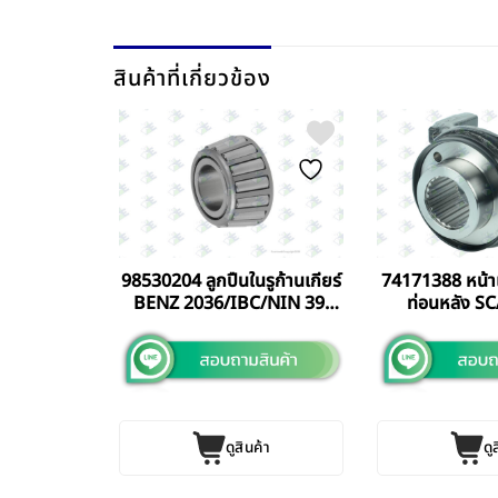
สินค้าที่เกี่ยวข้อง
มันเกียร์
98530204 ลูกปืนในรูก้านเกียร์
74171388 หน้า
ICAMBI
BENZ 2036/IBC/NIN 39-
ท่อนหลัง S
ท้
40.4 MM EURORICAMBI
EURORICAMBI
ITALY แท้
ค้า
ดูสินค้า
ดู