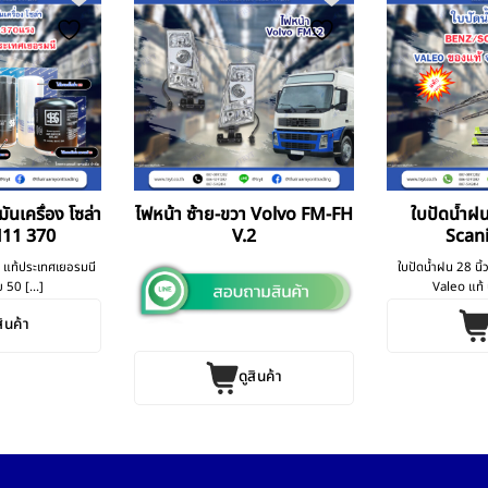
มันเครื่อง โซล่า
ไฟหน้า ซ้าย-ขวา Volvo FM-FH
ใบปัดน้ำฝน
M11 370
V.2
Scan
KS แท้ประเทศเยอรมนี
ใบปัดน้ำฝน 28 นิ
50 [...]
Valeo แท้ 
สินค้า
ดูสินค้า