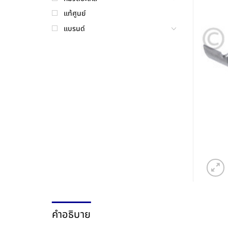
แท้ศูนย์
แบรนด์
คำอธิบาย