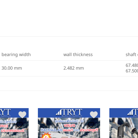
bearing width
wall thickness
shaft
67.4
30.00 mm
2.482 mm
67.5