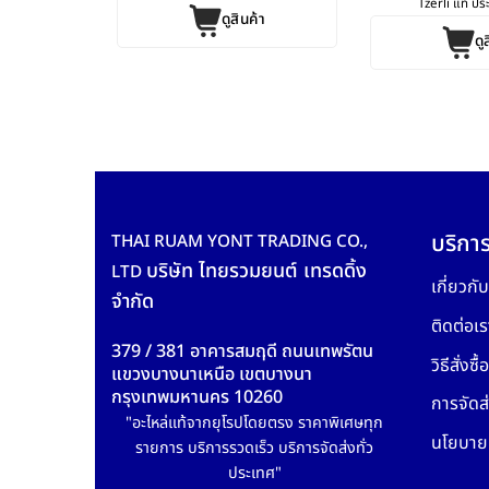
รมนี
Tzerli แท้ ประ
ดูสินค้า
ค้า
ดู
บริการ
THAI RUAM YONT TRADING CO.,
บริษัท ไทยรวมยนต์ เทรดดิ้ง
LTD
เกี่ยวกั
จำกัด
ติดต่อเร
379 / 381 อาคารสมฤดี ถนนเทพรัตน
วิธีสั่งซื้อ
แขวงบางนาเหนือ เขตบางนา
กรุงเทพมหานคร 10260
การจัดส่
"อะไหล่แท้จากยุโรปโดยตรง ราคาพิเศษทุก
นโยบายค
รายการ บริการรวดเร็ว บริการจัดส่งทั่ว
ประเทศ"