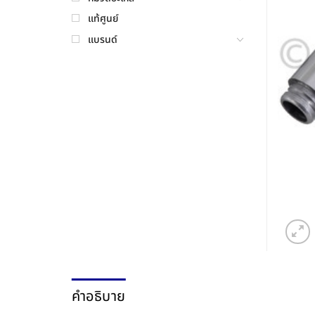
แท้ศูนย์
แบรนด์
คำอธิบาย