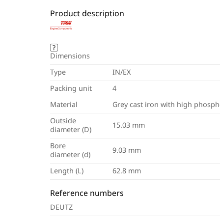
Product description
Dimensions
Type
IN/EX
Packing unit
4
Material
Grey cast iron with high phosp
Outside
15.03 mm
diameter (D)
Bore
9.03 mm
diameter (d)
Length (L)
62.8 mm
Reference numbers
DEUTZ