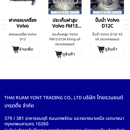
ฝาครอบเครื่อง
ประเก็นฝาสูบ
ปั๊มน้ำ Volvo
Volvo
Volvo FM13
D12C
D13A
ฝาครอบเครื่อง Volvo
ประเก็นฝาสูบ Volvo
ปั๊มน้ำ Volvo D12C KS
D13
FM13 D13A Elring แท้
แท้ ประเทศเยอรมนี
ประเทศเยอรมนี
อ่านเพิ่ม
ดูสินค้า
ดูสินค้า
บริษัท ไทยรวมยนต์
THAI RUAM YONT TRADING CO., LTD
เทรดดิ้ง จำกัด
379 / 381 อาคารสมฤดี ถนนเทพรัตน แขวงบางนาเหนือ เขตบางนา
กรุงเทพมหานคร 10260