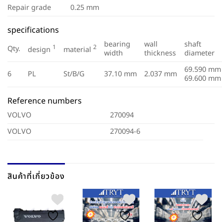
Repair grade
0.25 mm
specifications
bearing
wall
shaft
1
2
Qty.
design
material
width
thickness
diameter
69.590 mm
6
PL
St/B/G
37.10 mm
2.037 mm
69.600 mm
Reference numbers
VOLVO
270094
VOLVO
270094-6
สินค้าที่เกี่ยวข้อง