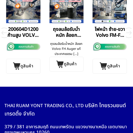
200604D1200
ถุงลมล้อรับน้ำ
ไฟหน้า ซ้าย-ขวา
ก้านสูบ VOLVO
หนัก ล้อยก
Volvo FM-FH
FM12 (380 แรง)
Volvo FH
V.2
ถุงลมล้อรับน้ำหนัก ล้อยก
BF GERMANY
Volvo FH Auger แท้
แท้
ประเทศเยอรม [...]
ดูสินค้า
ดูสินค้า
ดูสินค้า
บริษัท ไทยรวมยนต์
THAI RUAM YONT TRADING CO., LTD
เทรดดิ้ง จำกัด
379 / 381 อาคารสมฤดี ถนนเทพรัตน แขวงบางนาเหนือ เขตบางนา
กรุงเทพมหานคร 10260