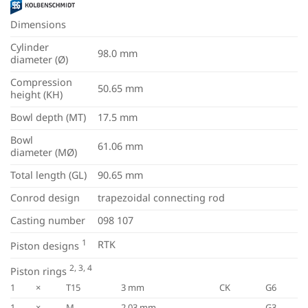
Dimensions
Cylinder
98.0 mm
diameter (Ø)
Compression
50.65 mm
height (KH)
Bowl depth (MT)
17.5 mm
Bowl
61.06 mm
diameter (MØ)
Total length (GL)
90.65 mm
Conrod design
trapezoidal connecting rod
Casting number
098 107
1
RTK
Piston designs
2, 3, 4
Piston rings
1
×
T15
3 mm
CK
G6
1
×
M
2.03 mm
G3