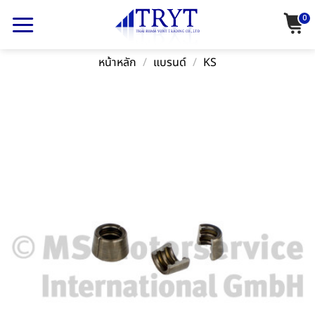
Skip
0
to
content
หน้าหลัก
/
แบรนด์
/
KS