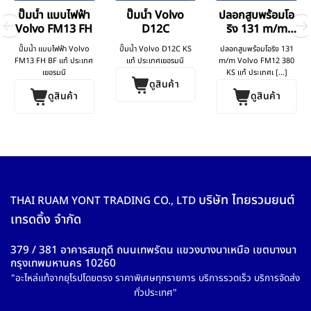
ปั๊มน้ำ แบบไฟฟ้า
ปั๊มน้ำ Volvo
ปลอกสูบพร้อมโอ
Volvo FM13 FH
D12C
ริง 131 m/m
Volvo FM12
ปั๊มน้ำ แบบไฟฟ้า Volvo
ปั๊มน้ำ Volvo D12C KS
ปลอกสูบพร้อมโอริง 131
380
FM13 FH BF แท้ ประเทศ
แท้ ประเทศเยอรมนี
m/m Volvo FM12 380
เยอรมนี
KS แท้ ประเทศเ [...]
ดูสินค้า
ดูสินค้า
ดูสินค้า
บริษัท ไทยรวมยนต์
THAI RUAM YONT TRADING CO., LTD
เทรดดิ้ง จำกัด
379 / 381 อาคารสมฤดี ถนนเทพรัตน แขวงบางนาเหนือ เขตบางนา
กรุงเทพมหานคร 10260
"อะไหล่แท้จากยุโรปโดยตรง ราคาพิเศษทุกรายการ บริการรวดเร็ว บริการจัดส่ง
ทั่วประเทศ"